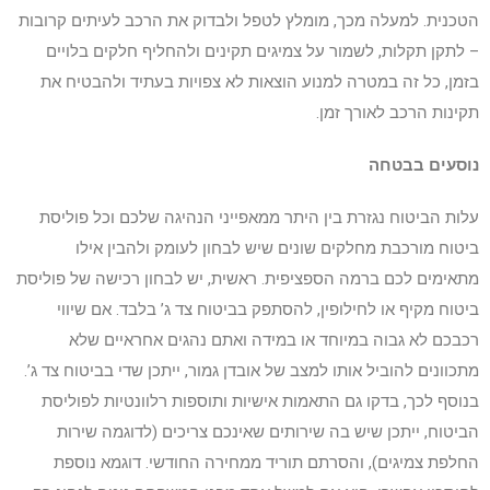
הטכנית. למעלה מכך, מומלץ לטפל ולבדוק את הרכב לעיתים קרובות
– לתקן תקלות, לשמור על צמיגים תקינים ולהחליף חלקים בלויים
בזמן, כל זה במטרה למנוע הוצאות לא צפויות בעתיד ולהבטיח את
תקינות הרכב לאורך זמן.
נוסעים בבטחה
עלות הביטוח נגזרת בין היתר ממאפייני הנהיגה שלכם וכל פוליסת
ביטוח מורכבת מחלקים שונים שיש לבחון לעומק ולהבין אילו
מתאימים לכם ברמה הספציפית. ראשית, יש לבחון רכישה של פוליסת
ביטוח מקיף או לחילופין, להסתפק בביטוח צד ג’ בלבד. אם שיווי
רכבכם לא גבוה במיוחד או במידה ואתם נהגים אחראיים שלא
מתכוונים להוביל אותו למצב של אובדן גמור, ייתכן שדי בביטוח צד ג’.
בנוסף לכך, בדקו גם התאמות אישיות ותוספות רלוונטיות לפוליסת
הביטוח, ייתכן שיש בה שירותים שאינכם צריכים (לדוגמה שירות
החלפת צמיגים), והסרתם תוריד ממחירה החודשי. דוגמא נוספת