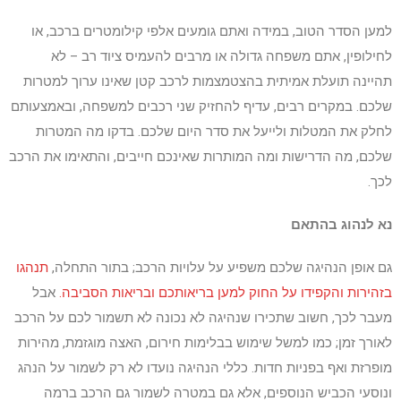
למען הסדר הטוב, במידה ואתם גומעים אלפי קילומטרים ברכב, או
לחילופין, אתם משפחה גדולה או מרבים להעמיס ציוד רב – לא
תהיינה תועלת אמיתית בהצטמצמות לרכב קטן שאינו ערוך למטרות
שלכם. במקרים רבים, עדיף להחזיק שני רכבים למשפחה, ובאמצעותם
לחלק את המטלות ולייעל את סדר היום שלכם. בדקו מה המטרות
שלכם, מה הדרישות ומה המותרות שאינכם חייבים, והתאימו את הרכב
לכך.
נא לנהוג בהתאם
גם אופן הנהיגה שלכם משפיע על עלויות הרכב; בתור התחלה,
תנהגו
בזהירות והקפידו על החוק למען בריאותכם ובריאות הסביבה
.
אבל
מעבר לכך, חשוב שתכירו שנהיגה לא נכונה לא תשמור לכם על הרכב
לאורך זמן; כמו למשל שימוש בבלימות חירום, האצה מוגזמת, מהירות
מופרזת ואף בפניות חדות. כללי הנהיגה נועדו לא רק לשמור על הנהג
ונוסעי הכביש הנוספים, אלא גם במטרה לשמור גם הרכב ברמה