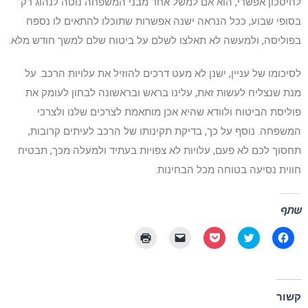
לחיסכון אפשרי, הוא אם למשל אחד מבני המשפחה נוטה לנהוג רק
בסופי שבוע, ככל הנראה ישנה אפשרות שתוכלו להתאים לו נספח
בפוליסה, ולמעשה לא תאלצו לשלם על ביטוח שלם למשך חודש מלא.
לסיכומו של עניין, ישנן לא מעט דרכים להוזיל את עלויות הרכב. על
מנת שנצליח לעשות זאת, עלינו בראש ובראשונה לבחון לעומק את
פוליסת הביטוח ולוודא שהיא אכן מותאמת לצרכים שלנו ולצרכי
המשפחה. נוסף על כך, בדיקת תקינותו של הרכב לעיתים קרובות,
תחסוך לכם לא פעם, עלויות לא צפויות בעתיד ולמעלה מכך, תבטיח
חווית נסיעה בטוחה מכל הבחינות.
שתף
לחיצה
לחצו
לחצו
יש
לחצו
לשיתוף
כדי
לשיתוף
ללחוץ
כדי
בפייסבוק
לשתף
בפוקט
כדי
להדפיס
(נפתח
בטוויטר
(נפתח
לשלוח
(נפתח
בחלון
(נפתח
בחלון
קישור
בחלון
חדש)
בחלון
חדש)
לחברים
חדש)
קשור
חדש)
באימייל