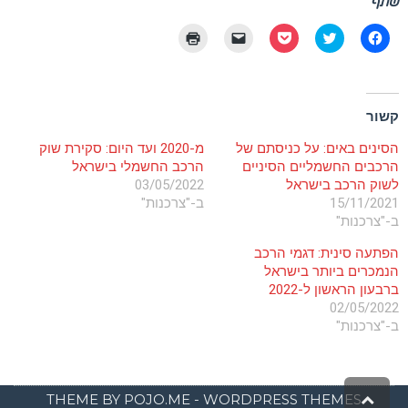
שתף
לחיצה
לחצו
לחצו
יש
לחצו
לשיתוף
כדי
לשיתוף
ללחוץ
כדי
בפייסבוק
לשתף
בפוקט
כדי
להדפיס
(נפתח
בטוויטר
(נפתח
לשלוח
(נפתח
בחלון
(נפתח
בחלון
קישור
בחלון
חדש)
בחלון
חדש)
לחברים
חדש)
קשור
חדש)
באימייל
(נפתח
בחלון
הסינים באים: על כניסתם של
מ-2020 ועד היום: סקירת שוק
חדש)
הרכבים החשמליים הסיניים
הרכב החשמלי בישראל
לשוק הרכב בישראל
03/05/2022
15/11/2021
ב-"צרכנות"
ב-"צרכנות"
הפתעה סינית: דגמי הרכב
הנמכרים ביותר בישראל
ברבעון הראשון ל-2022
02/05/2022
ב-"צרכנות"
גלילה
THEME BY
POJO.ME
- WORDPRESS THEMES