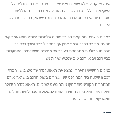
אינה מזיקה לו אלא שומרת עליו יציב ודומיננטי. אם מסתכלים על
השקלול הכולל – גם בעשיריה המובילה וגם במכירות הכלליות,
מוגדרת יונדאי כמותג הרכב הנמכר ביותר בישראל, בדיוק כמו בעשור
הקודם.
במקום השמיני ממוקמת הפורד פוקוס שלמרות היותה מותג אמריקאי
מטעה, מדובר ברכב גרמני אמין אך במקביל כבד וצורך דלק רב.
נוכחותו הבולטת מתבססת בעיקר על מחירים משתלמים, התמקדות
בציי רכב ויבואן רכב טוב שמציע שירות מצוין.
במקום התשיעי והאחרון נמצא את האאוטלנדר של מיצובישי. חברת
רכב זו שלטה ביד רמה לפני שני עשורים בשוק הרכב בישראל, אולם
המתחרות הקוריאניות דחקו אותה מעט לשוליים. האאוטלנדר הגדולה,
היוקרתית והמאובזרת החזירה אותה למסלול והפכה להיות החלום
האמריקאי החדש רק יפני.