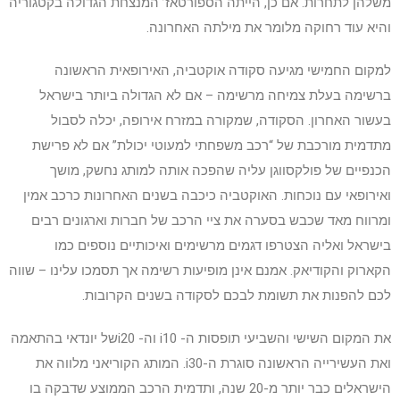
משלהן לתחרות. אם כן, הייתה הספורטאז’ המנצחת הגדולה בקטגוריה
והיא עוד רחוקה מלומר את מילתה האחרונה.
למקום החמישי מגיעה סקודה אוקטביה, האירופאית הראשונה
ברשימה בעלת צמיחה מרשימה – אם לא הגדולה ביותר בישראל
בעשור האחרון. הסקודה, שמקורה במזרח אירופה, יכלה לסבול
מתדמית מורכבת של “רכב משפחתי למעוטי יכולת” אם לא פרישת
הכנפיים של פולקסווגן עליה שהפכה אותה למותג נחשק, מושך
ואירופאי עם נוכחות. האוקטביה כיכבה בשנים האחרונות כרכב אמין
ומרווח מאד שכבש בסערה את ציי הרכב של חברות וארגונים רבים
בישראל ואליה הצטרפו דגמים מרשימים ואיכותיים נוספים כמו
הקארוק והקודיאק. אמנם אינן מופיעות רשימה אך תסמכו עלינו – שווה
לכם להפנות את תשומת לבכם לסקודה בשנים הקרובות.
את המקום השישי והשביעי תופסות ה- i10 וה- i20של יונדאי בהתאמה
ואת העשירייה הראשונה סוגרת ה-i30. המותג הקוריאני מלווה את
הישראלים כבר יותר מ-20 שנה, ותדמית הרכב הממוצע שדבקה בו