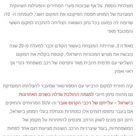
מוצלחת נוספת. על אף שבזכות פערי המחירים והפעילות השיווקית
המצוינת של המותג תפסה הפיקנטו את המקום השני, לעומתה ה- i10
שדומה לה כמעט בכל נתון השוואה הצליחה להתברג למקום הששי
והמכובד מאד.
מאזדה 3, שהייתה המנצחת בעשור הקודם וכבר למעלה מ-20 שנה
כובשת את מגרש המכוניות הישראלי, קוטפת בקלות את המקום
השלישי עם תדמית חיובית מאד ותפיסה של רכב משפחתי ג’נרי אך
ראוי ואמין.
קיה חוזרת למקום הרביעי עם הספורטאז’ שמעבר להצלחתו המוצדקת
גם מהווה סימן חיובי
למגמה ההולכת וגדלה בשנים האחרונות
בישראל – עלייתם של רכבי הקרוס
-אובר
וה-SUV המרווחים והחזקים.
אם בעבר נתפסו דגמים אלו כמותרות וכנחלת בעלי הממון בישראל,
היום הם פונים לשוק הרחב ומנסים להתחרות על מקומן של
המשפחתיות, בעוד שיצרניות הרכב השונות מציעות דגם אחד לפחות