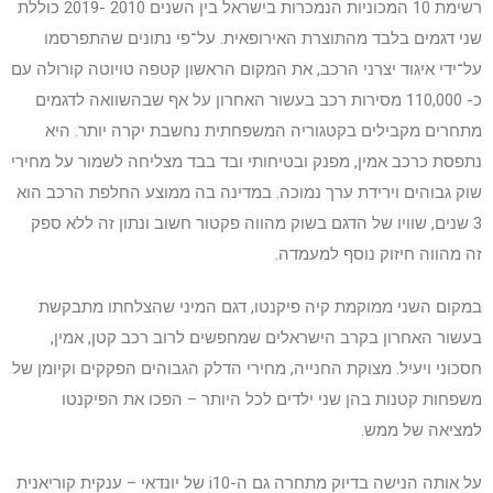
רשימת 10 המכוניות הנמכרות בישראל בין השנים 2010 -2019 כוללת
שני דגמים בלבד מהתוצרת האירופאית. על־פי נתונים שהתפרסמו
על־ידי איגוד יצרני הרכב, את המקום הראשון קטפה טויוטה קורולה עם
כ- 110,000 מסירות רכב בעשור האחרון על אף שבהשוואה לדגמים
מתחרים מקבילים בקטגוריה המשפחתית נחשבת יקרה יותר. היא
נתפסת כרכב אמין, מפנק ובטיחותי ובד בבד מצליחה לשמור על מחירי
שוק גבוהים וירידת ערך נמוכה. במדינה בה ממוצע החלפת הרכב הוא
3 שנים, שוויו של הדגם בשוק מהווה פקטור חשוב ונתון זה ללא ספק
זה מהווה חיזוק נוסף למעמדה.
במקום השני ממוקמת קיה פיקנטו, דגם המיני שהצלחתו מתבקשת
בעשור האחרון בקרב הישראלים שמחפשים לרוב רכב קטן, אמין,
חסכוני ויעיל. מצוקת החנייה, מחירי הדלק הגבוהים הפקקים וקיומן של
משפחות קטנות בהן שני ילדים לכל היותר – הפכו את הפיקנטו
למציאה של ממש.
על אותה הנישה בדיוק מתחרה גם ה-i10 של יונדאי – ענקית קוריאנית