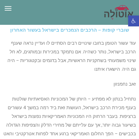
תפרי
פתח סרגל נגישות
שוברי קופות – הרכבים הנמכרים בישראל בעשור האחרון
עוד עשור הטומן בחובו שינויים רבים הסתיים לו ועדיין נראה שענף
הרכב בישראל, נותר כשהיה. אם נתמקד במכירות ובמותגים, לא חל
שינוי משמעותי בשחקניות הראשיות, אבל בדגמים ובקטגוריות – היה
גם היה. הישארו איתנו
זאב נחמנזון
נתחיל בנתון לא מפתיע – היותן של המכוניות האסיאתיות שולטות
בענף מכירת הרכב בישראל, העושות זאת ביד רמה במשך 4 עשורים
ברציפות. בעבר הרחוק היו המכוניות האמריקאיות נפוצות בישראל
בשיעור גבוה יותר, אך עם עלייתם של מחירי הדלק והצפיפות הגדולה
בכבישים – הפך החלום האמריקאי ברגע אחד לפחות אטרקטיבי והאט