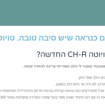
אה שיש סיבה טובה. טויוטה CH-R החד
 החדשה?
הבתי ונשבר לי הלב כשהייתי צריכה להחזיר אותה..
ים הולך מאד חזק,
כב לא היה עד היום רכב בסגנון,
אבל סטנדרטים כמו טויוטה קורולה,טויוטה פריוס ההיברידית המהממת וכו
רכב מיוחד ושונה מאד בנוף שמכר במכירה מוקדמת באתר 300 רכבים בתוך 58 דקות!