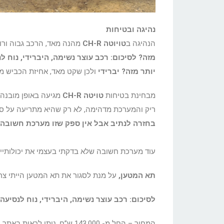
נהיגה ובטיחות
הנהיגה ב
טויוטה CH-R
מהנה מאד, הרכב גבוה ורו
מזה? לסיכום: רכב עוצר נשימה, היברידי, נוח ל
יותר מזה? יברידי
ולכן שקט מאד, אחיזת הכביש מצ
מבחינת בטיחות
טויטה CH-R
מגיעה באופן מובנה 
ריק והמערכת מדהימה, לא רק שהיא מתריעה על סטי
בחזרה לנתיב אבל אין ספק שזו מערכת חשובה 
עוד מערכת חשובה שלא בדקתי בעצמי את יכולותיי
תא המטען,
על מנת לסגור את תא המטען הייתי צר
לסיכום: רכב עוצר נשימה, היברידי, נוח לנסיעה
המחיר – החל מ- 143,000 ש”ח, ניתן לראות באתר טויוטה מחשבון לחישוב עלות רכב לפי גודל מנוע ורמת גימור.