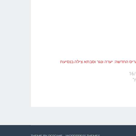
ריס החדשה: יערה ונגר וסבתא צילה בנסיעת
16/
"
THEME BY
POJO.ME
- WORDPRESS THEMES