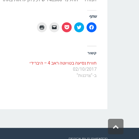
שתף
לחיצה
לחצו
לחצו
יש
לחצו
לשיתוף
כדי
לשיתוף
ללחוץ
כדי
בפייסבוק
לשתף
בפוקט
כדי
להדפיס
(נפתח
בטוויטר
(נפתח
לשלוח
(נפתח
בחלון
(נפתח
בחלון
קישור
בחלון
חדש)
בחלון
חדש)
לחברים
חדש)
חדש)
באימייל
קשור
(נפתח
בחלון
חדש)
חווית נסיעה בטויוטה ראב 4 – היברידי
02/10/2017
ב-"צרכנות"
גלילה
לראש
העמוד
DESIGN BY
ELEMENTOR