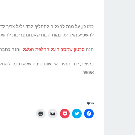
כמו כן, על מנת להצליח להחליף לבד גלגל צריך ל
להשפיע מאד על כמות הכוח שאנחנו צריכות להשקי
הנה
סרטון שמסביר על החלפת הגלגל
. והנה כתב
בקיצור, זכרי תמיד- אין שום סיבה שלא תוכלי להח
אפשרי.
שתף
לחיצה
לחצו
לחצו
יש
לחצו
לשיתוף
כדי
לשיתוף
ללחוץ
כדי
בפייסבוק
לשתף
בפוקט
כדי
להדפיס
(נפתח
בטוויטר
(נפתח
לשלוח
(נפתח
בחלון
(נפתח
בחלון
קישור
בחלון
חדש)
בחלון
חדש)
לחברים
חדש)