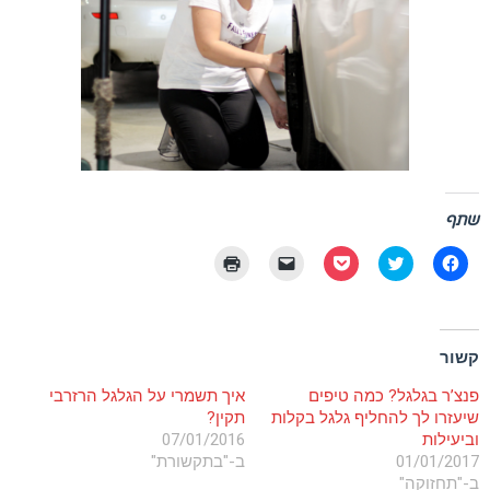
שתף
לחיצה
לחצו
לחצו
יש
לחצו
לשיתוף
כדי
לשיתוף
ללחוץ
כדי
בפייסבוק
לשתף
בפוקט
כדי
להדפיס
(נפתח
בטוויטר
(נפתח
לשלוח
(נפתח
בחלון
(נפתח
בחלון
קישור
בחלון
חדש)
בחלון
חדש)
לחברים
חדש)
קשור
חדש)
באימייל
(נפתח
בחלון
פנצ’ר בגלגל? כמה טיפים
איך תשמרי על הגלגל הרזרבי
חדש)
שיעזרו לך להחליף גלגל בקלות
תקין?
וביעילות
07/01/2016
01/01/2017
ב-"בתקשורת"
ב-"תחזוקה"