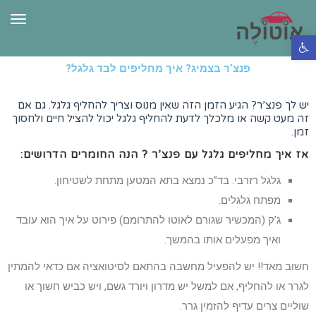
תפרי
פתח סרגל נגישות
פנצ’ר בצמיג? איך מחליפים לבד גלגל?
יש לך פנצ’ר? הגיע הזמן הזה שאין מנוס וצריך להחליף גלגל. גם אם
זה מעט קשה או מלכלך לדעת להחליף גלגל יכול להציל חיים ולחסוך
זמן.
אז איך מחליפים גלגל עם פנצ’ר ? הנה החומרים הדרושים:
גלגל רזרבי. בד”כ נמצא בתא המטען מתחת לשטיחון.
מפתח גלגלים.
ג’ק (המכשיר שגורם לאוטו להתרומם) פירוט על איך הוא עובד
ואיך מפעלים אותו בהמשך.
חשוב מאד!! יש להפעיל מחשבה בהתאם לסיטואציה אם כדאי להמתין
לגרר או להחליף, אם למשל יש מדרון ויורד גשם, ויש כביש חשוך או
שוליים צרים עדיף להזמין גרר.