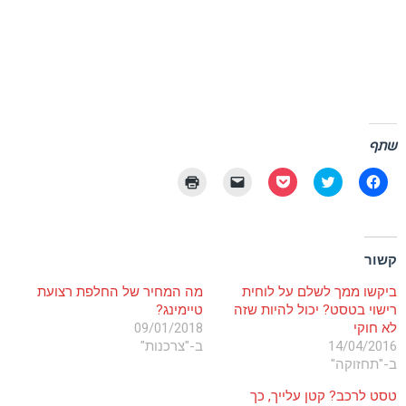
שתף
לחיצה
לחצו
לחצו
יש
לחצו
לשיתוף
כדי
לשיתוף
ללחוץ
כדי
בפייסבוק
לשתף
בפוקט
כדי
להדפיס
(נפתח
בטוויטר
(נפתח
לשלוח
(נפתח
בחלון
(נפתח
בחלון
קישור
בחלון
חדש)
בחלון
חדש)
לחברים
חדש)
קשור
חדש)
באימייל
(נפתח
בחלון
ביקשו ממך לשלם על לוחית
מה המחיר של החלפת רצועת
חדש)
רישוי בטסט? יכול להיות שזה
טיימינג?
לא חוקי
09/01/2018
14/04/2016
ב-"צרכנות"
ב-"תחזוקה"
טסט לרכב? קטן עלייך, כך