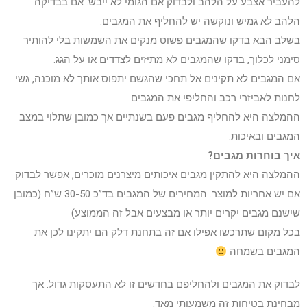
להעביר אצבע על הלהב ולבדוק אם הגומי לא ייבש. אם בבדיקה
הלהב לא גמיש ונוקשה יש להחליף את המגבים.
בשלב הבא בדקו שהמגבים פשוט מנקים את השמשות בלי להותיר
סימני לכלוך, בדקו שהמגבים לא מתיזים לצדדים או על הגג.
אם המגבים לא תקינים אל תחכי שהגשם יתפוס אותך לא מוכנה, גשי
לחנות לאביזרי רכב והחליפי את המגבים.
ההמלצה היא להחליף מגבים פעם בשנתיים אך כמובן שתלוי במצב
המגבים ובאיכות.
איך בוחרות מגבים?
ההמלצה היא להתקין מגבים איכותים מיצרנים מוכרים, אפשר לבדוק
אם יש אחריות למוצר. המחירים של המגבים בד”כ 30-50 ש”ח (כמובן
שישנם מגבים יקרים יותר או מבצעים אבל זה הממוצע)
בכל מקום שתרכשו אפילו אם זה בתחנת דלק הם יתקינו לכן את
המגבים בשמחה
לבדוק את המגבים ולהחליפם בחדשים זו לא התעסקות גדול. אך
מבחינת בטיחות זה משמעותי מאד.