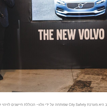
מערכת חדשנית ושימושית נוספת שמגיעה עם הרכב היא מערכת City Safety שפותחה על