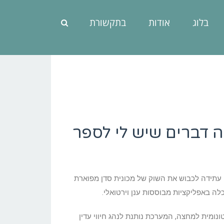
בלוג
אודות
בתקשורת
ה והנה כמה דברים שיש לי לספר
 שהושקה בשבוע שעבר מסמנת צעד גדול שעובר המותג השוודי. ה-S90 לדברי היבואן עתידה לכבוש את השוק של מכונית סדן מפוארת
ה באפליקציות מבוססות ענן וירטואלי.
י הדרך שישנם בוולוו S90 החדשה הוא שהרכב מצוייד במערכת 2 Pilot Assist מערכת אוטונומית למחצה, המערכת נותנת לנהג חיווי עדין