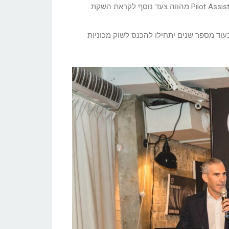
דרך ההגה על מנת לשמור את הרכב בתוך הנתיב במהירויות שעד 130 קמ”ש ללא צורך לעקוב אחרי המכונית לפנים. מערכת Pilot Assist מהווה צעד נוסף לקראת השקת
בעוד מספר שנים יתחילו להכנס לשוק מכוניות