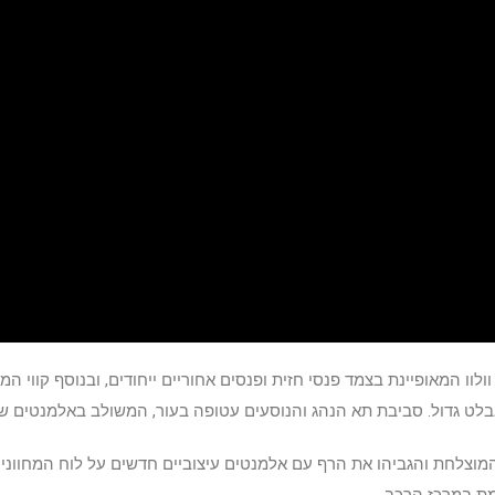
ה החדשה של וולוו המאופיינת בצמד פנסי חזית ופנסים אחוריים ייחודים, ובנוסף קו
ט גדול. סביבת תא הנהג והנוסעים עטופה בעור, המשולב באלמנטים ש
נים הרכב, וולוו השתמשו באלמנטים מה-XC90 המוצלחת והגביהו את הרף עם אלמנטים עיצוביים חדשים ע