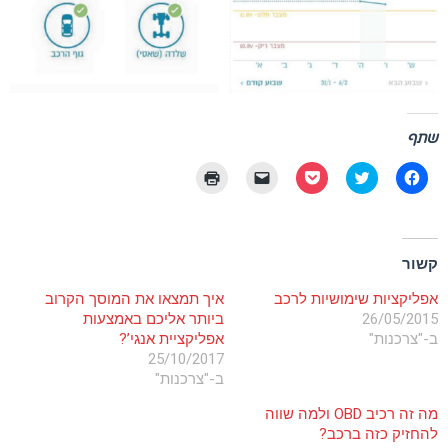
שתף
לחיצה
לחצו
לחצו
יש
לחצו
לשיתוף
כדי
לשיתוף
ללחוץ
כדי
בפייסבוק
לשתף
בפוקט
כדי
להדפיס
(נפתח
בטוויטר
(נפתח
לשלוח
(נפתח
בחלון
(נפתח
בחלון
קישור
בחלון
חדש)
בחלון
חדש)
לחברים
חדש)
קשור
חדש)
באימייל
(נפתח
בחלון
אפליקציות שימושיות לרכב
איך תמצאו את המוסך הקרוב
חדש)
26/05/2015
ביותר אליכם באמצעות
ב-"צרכנות"
אפליקציית אנגי’?
25/10/2017
ב-"צרכנות"
מה זה רכיב OBD ולמה שווה
להחזיק כזה ברכב?