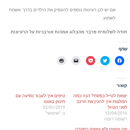
אם יש לכן רעינוות נוספים להעסיק את הילדים בדרך. אשמח
לשמוע.
תודה לשלומית פרבר מהבלוג אמהות אורבניות על הרעיונות.
שתף
לחיצה
לחצו
לחצו
יש
לחצו
לשיתוף
כדי
לשיתוף
ללחוץ
כדי
בפייסבוק
לשתף
בפוקט
כדי
להדפיס
(נפתח
בטוויטר
(נפתח
לשלוח
(נפתח
בחלון
(נפתח
בחלון
קישור
בחלון
חדש)
בחלון
חדש)
לחברים
חדש)
קשור
חדש)
באימייל
(נפתח
בחלון
יוצאת לטייל בפסח? הנה כמה
טיפים איך לעבור נסיעה עם
חדש)
המלצות איך להכין את הרכב
תינוק באוטו
לפני הטיול
02/01/2019
13/04/2016
ב-"שימושי"
רשומה דומה
מה עושים ולא עושים במקרה