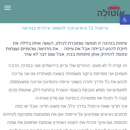
תפרי
פתח סרגל נגישות
עייפה? 12 טיפים איך להשאר עירנית בנהיגה
עייפות בנהיגה זו תופעה שמוכרת לכולנו, השעה אחת בלילה את
חייבת להגיע הבייתה אבל את עייפה… את מרגישה שהעיניים נעצמות
ומנסה להחזיק אותן פתוחות בכח, אבל שום דבר לא עוזר.
זה קורה לי לא מעט. ההורים שלי גרים בירושלים ואני במרכז, הרבה
פעמים אני מסיימת ביקור משפחתי בשעה מאוחרת ואז אני צריכה
לנהוג את כל הדרך חזרה כשאני עייפה והנסיעה ארוכה ומשעממת,
לפעמים אני ממש נאבקת בעצמי ועוצרת בתחנת דלק, שוטפת פנים
קונה לי חטיף ואז ממשיכה בנסיעה עם מרץ ואנרגיה.
איך תדעי שאת עייפה? בדרך כלל, את פשוט תדעי. אבל יש כמה
סימנים הגיונים שמראים על עייפות. אם את ממצמצת ומפהקת לעיתים
תכופות, אם אינך זוכרת את הקטע האחרון שנסעת ופתאום את שמה