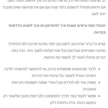
לב שהגעת לצומת או לכביש ואת לא מבינה איך פתאום הגעת לשם.
אם הראש מתחיל להשמט כלפי מטה וגם אם את מרגישה שאת מגיבה
יותר לאט.
הכנתי כמה טיפים ועצות איך להתרענן או איך למנוע הרדמות
בנהיגה.
קודם כל ברור שהכיטוב לישון טוב לפני נסיעה ארוכה ולא להתחיל
נסיעה כשעייפים אבל אם בכל זאת נקלעת למצב הזה. הנה כמה
דברים שיוכלו לעזור לך ולשפר את הרגשת.
לדבר עם אנשים שנמצאים ברכב, או להתקשר למישהו/י ולדבר.
השיחה עוזרת לשמור על ערנות ולא להרדם.
קפאין עוזר לא להרדם אבל אחרי שפגה השפעתו העייפות
מתגברת.
אפשר לעצור בצד הדרך ולנמנמם כ-20 דקות כמובן שלעצור רק
במקום בטוח. נניח בתחנת דלק.