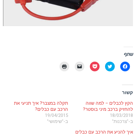
שתף
לחיצה
לחצו
לחצו
יש
לחצו
לשיתוף
כדי
לשיתוף
ללחוץ
כדי
בפייסבוק
לשתף
בפוקט
כדי
להדפיס
(נפתח
בטוויטר
(נפתח
לשלוח
(נפתח
בחלון
(נפתח
בחלון
קישור
בחלון
חדש)
בחלון
חדש)
לחברים
חדש)
קשור
חדש)
באימייל
(נפתח
בחלון
הקץ לכבלים – למה שווה
תקלה במצבר? איך תניעי את
חדש)
להחזיק ברכב מיני בוסטר?
הרכב עם כבלים?
19/04/2015
18/03/2018
ב-"צרכנות"
ב-"שימושי"
איך להניע את הרכב עם כבלים