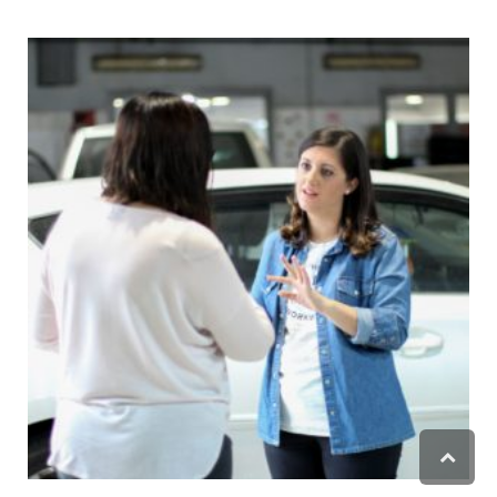
גלילה
לראש
העמוד