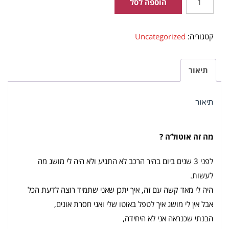
הוספה לסל
של
סדנה
קטגוריה:
Uncategorized
בתחזוקת
רכב
במודיעין
תיאור
16.02.17
תיאור
מה זה אוטול’ה ?
לפני 3 שנים ביום בהיר הרכב לא התניע ולא היה לי מושג מה
לעשות.
היה לי מאד קשה עם זה, איך יתכן שאני שתמיד רוצה לדעת הכל
אבל אין לי מושג איך לטפל באוטו שלי ואני חסרת אונים,
הבנתי שכנראה אני לא היחידה,